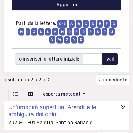
Parti dalla lettera:
0-9
A
B
C
D
E
F
G
H
I
J
K
L
M
N
O
P
Q
R
S
T
U
V
W
X
Y
Z
o inserisci le lettere iniziali:
Risultati da 2 a 2 di 2
< precedente
esporta metadati
Un'umanità superflua. Arendt e le
ambiguità dei diritti
2020-01-01 Maletta, Santino Raffaele