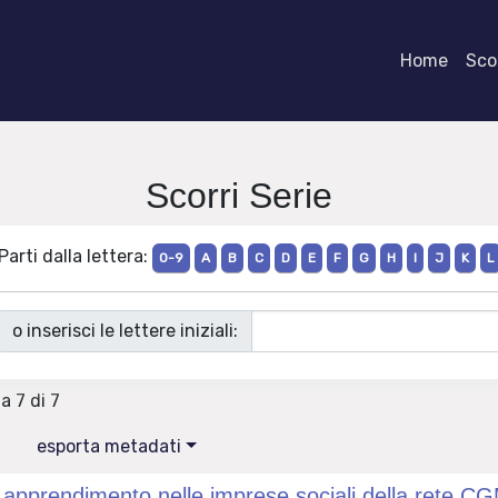
Home
Scor
Scorri Serie
Parti dalla lettera:
0-9
A
B
C
D
E
F
G
H
I
J
K
L
o inserisci le lettere iniziali:
 a 7 di 7
esporta metadati
 apprendimento nelle imprese sociali della rete C