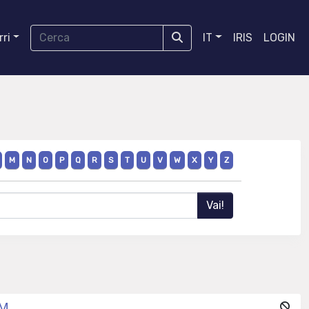
ri
IT
IRIS
LOGIN
M
N
O
P
Q
R
S
T
U
V
W
X
Y
Z
GM