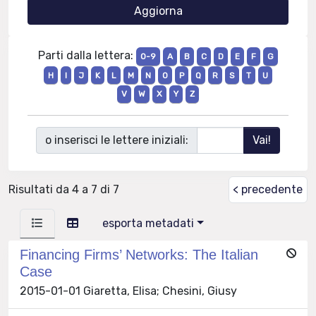
Parti dalla lettera:
0-9
A
B
C
D
E
F
G
H
I
J
K
L
M
N
O
P
Q
R
S
T
U
V
W
X
Y
Z
o inserisci le lettere iniziali:
Risultati da 4 a 7 di 7
< precedente
esporta metadati
Financing Firms’ Networks: The Italian
Case
2015-01-01 Giaretta, Elisa; Chesini, Giusy