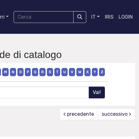
ri
IT
IRIS
LOGIN
ede di catalogo
M
N
O
P
Q
R
S
T
U
V
W
X
Y
Z
< precedente
successivo >