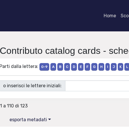
Home
Scor
 Contributo catalog cards - sch
Parti dalla lettera:
0-9
A
B
C
D
E
F
G
H
I
J
K
L
o inserisci le lettere iniziali:
1 a 110 di 123
esporta metadati