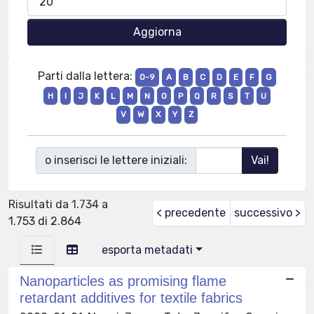
Parti dalla lettera:
0-9
A
B
C
D
E
F
G
H
I
J
K
L
M
N
O
P
Q
R
S
T
U
V
W
X
Y
Z
o inserisci le lettere iniziali:
Risultati da 1.734 a
< precedente
successivo >
1.753 di 2.864
esporta metadati
Nanoparticles as promising flame
retardant additives for textile fabrics