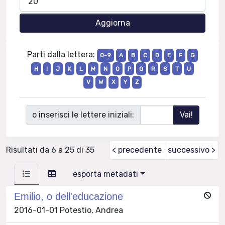
Parti dalla lettera:
0-9
A
B
C
D
E
F
G
H
I
J
K
L
M
N
O
P
Q
R
S
T
U
V
W
X
Y
Z
o inserisci le lettere iniziali:
Risultati da 6 a 25 di 35
< precedente
successivo >
esporta metadati
Emilio, o dell'educazione
2016-01-01 Potestio, Andrea