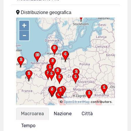
Distribuzione geografica
+
–
©
OpenStreetMap
contributors.
Macroarea
Nazione
Città
Tempo