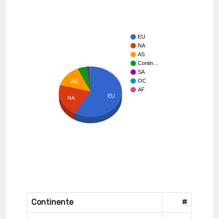
EU
NA
AS
Contin…
SA
OC
AS
AF
EU
NA
Continente
#