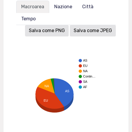
Macroarea
Nazione
Città
Tempo
Salva come PNG
Salva come JPEG
AS
EU
NA
Contin…
SA
NA
AF
AS
EU