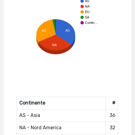
AS
NA
EU
SA
Contin…
AS
EU
NA
Continente
#
AS - Asia
36
NA - Nord America
32