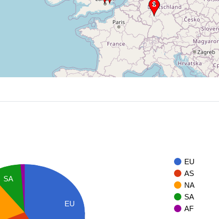
EU
AS
SA
NA
SA
EU
AF