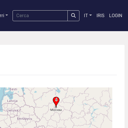
ri
IT
IRIS
LOGIN