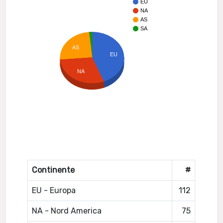
EU
NA
AS
SA
AS
EU
NA
Continente
#
EU - Europa
112
NA - Nord America
75