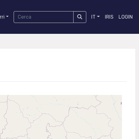
ri
IT
IRIS
LOGIN