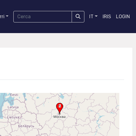
ri
IT
IRIS
LOGIN