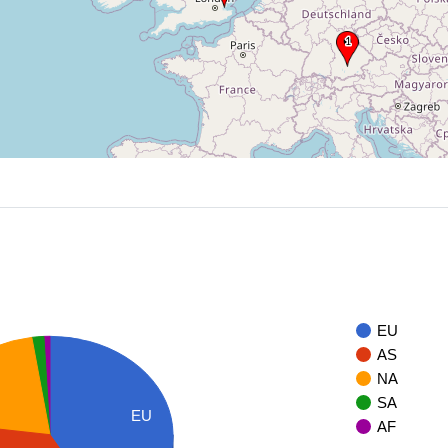
EU
AS
NA
SA
EU
AF