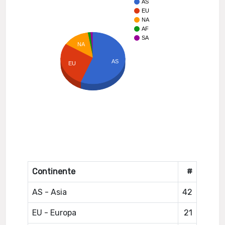
AS
EU
NA
AF
SA
NA
AS
EU
Continente
#
AS - Asia
42
EU - Europa
21