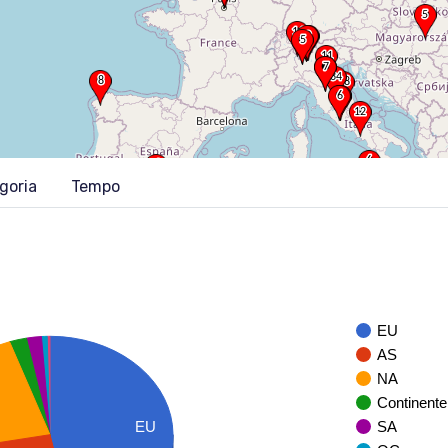
goria
Tempo
EU
AS
NA
Continente
SA
EU