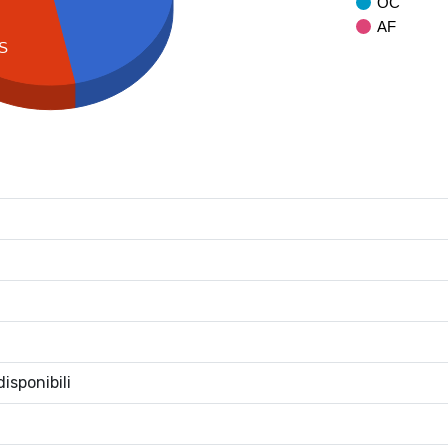
OC
AF
S
isponibili