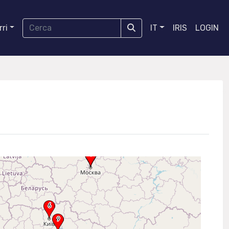
ri
IT
IRIS
LOGIN