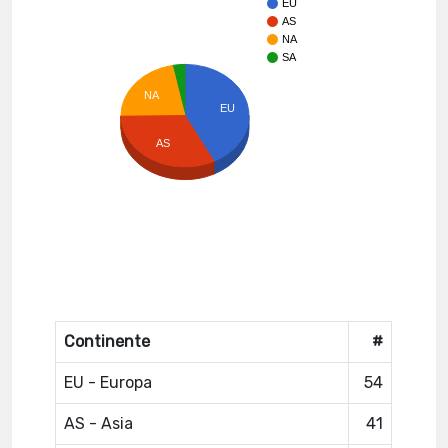
EU
AS
NA
SA
NA
EU
AS
Continente
#
EU - Europa
54
AS - Asia
41