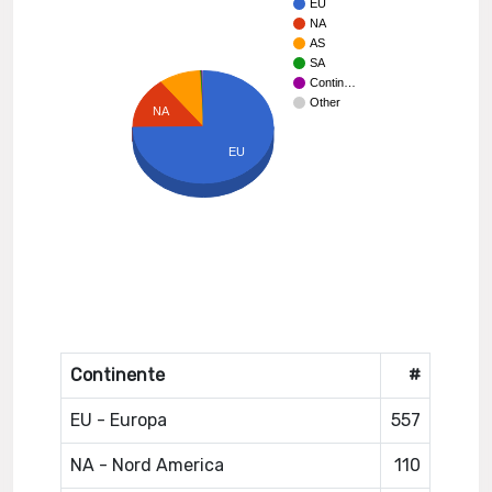
EU
NA
AS
SA
Contin…
Other
NA
EU
Continente
#
EU - Europa
557
NA - Nord America
110