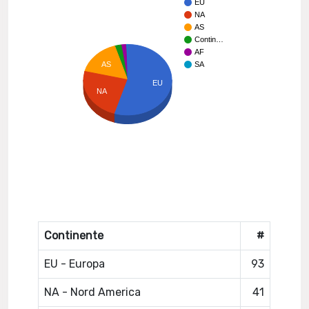
EU
NA
AS
Contin…
AF
AS
SA
EU
NA
Continente
#
EU - Europa
93
NA - Nord America
41