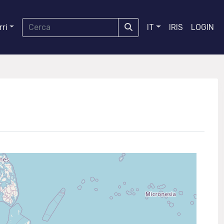
ri
IT
IRIS
LOGIN