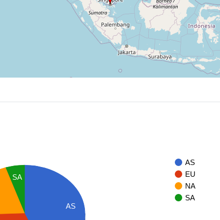
AS
EU
SA
NA
SA
AS