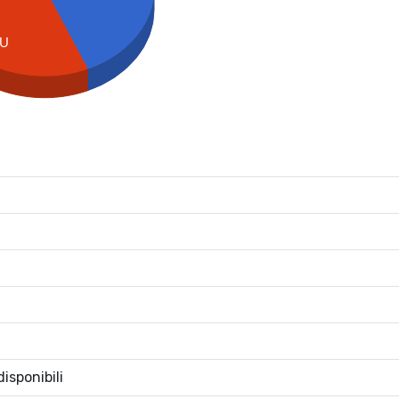
U
isponibili