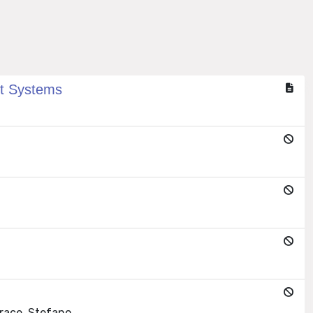
nt Systems
erace, Stefano