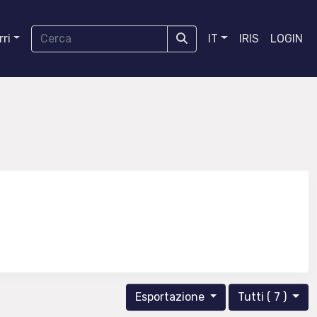
ri
IT
IRIS
LOGIN
Esportazione
Tutti ( 7 )