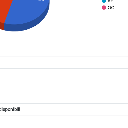
AF
OC
isponibili