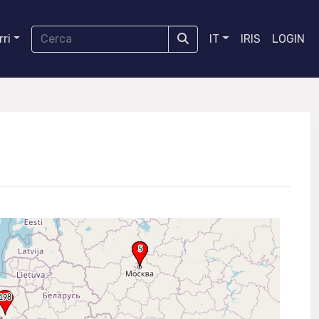
ri
IT
IRIS
LOGIN