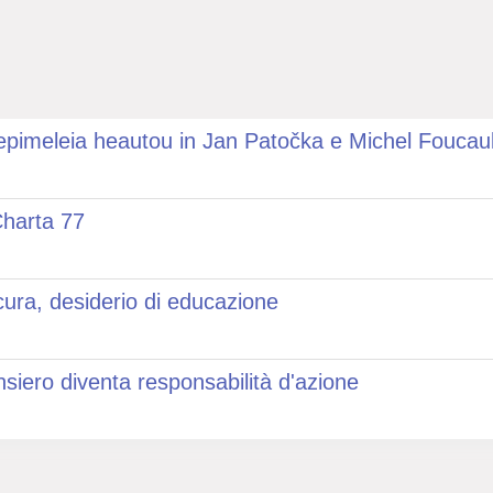
l’epimeleia heautou in Jan Patočka e Michel Foucaul
Charta 77
cura, desiderio di educazione
ensiero diventa responsabilità d'azione