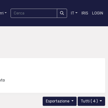
ri
IT
IRIS
LOGIN
ento
Esportazione
Tutti ( 4 )