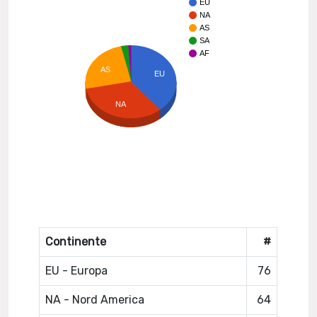
EU
NA
AS
SA
AF
AS
EU
NA
Continente
#
EU - Europa
76
NA - Nord America
64