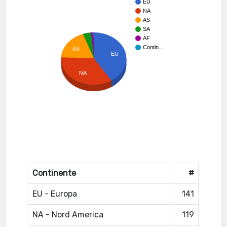
EU
NA
AS
SA
AF
Contin…
AS
EU
NA
Continente
#
EU - Europa
141
NA - Nord America
119