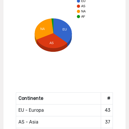
EU
AS
NA
AF
NA
EU
AS
Continente
#
EU - Europa
43
AS - Asia
37