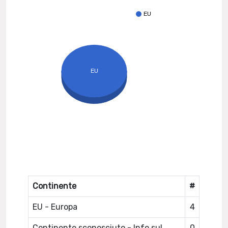
EU
EU
Continente
#
EU - Europa
4
Continente sconosciuto - Info sul
0