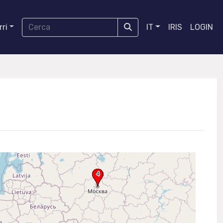
ri
IT
IRIS
LOGIN