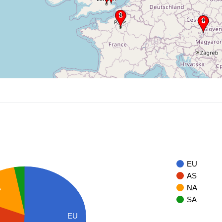
EU
AS
A
NA
SA
EU