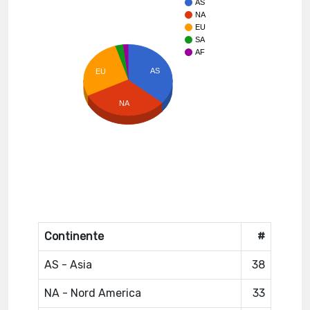
AS
NA
EU
SA
AF
AS
EU
NA
Continente
#
AS - Asia
38
NA - Nord America
33