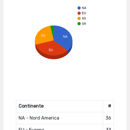
NA
EU
AS
SA
AS
NA
EU
Continente
#
NA - Nord America
36
EU - Europa
33