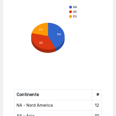
NA
AS
EU
EU
NA
AS
Continente
#
NA - Nord America
12
AS - Asia
10