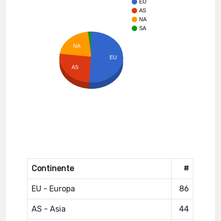
EU
AS
NA
SA
NA
EU
AS
Continente
#
EU - Europa
86
AS - Asia
44