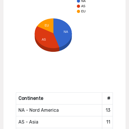
NA
AS
EU
EU
NA
AS
Continente
#
NA - Nord America
13
AS - Asia
11