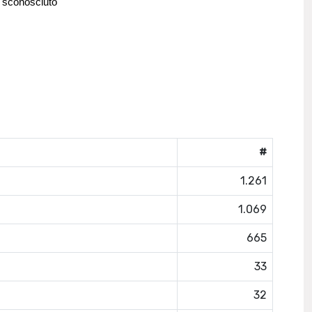
 sconosciuto
#
1.261
1.069
665
33
32