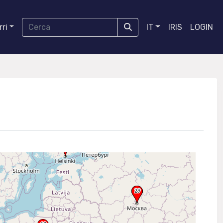
ri
IT
IRIS
LOGIN