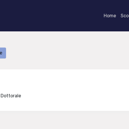
Home
Scor
he
e Dottorale