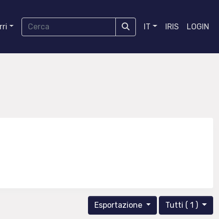
ri
IT
IRIS
LOGIN
Esportazione
Tutti ( 1 )