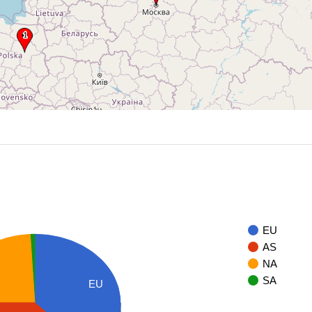
EU
AS
NA
SA
EU