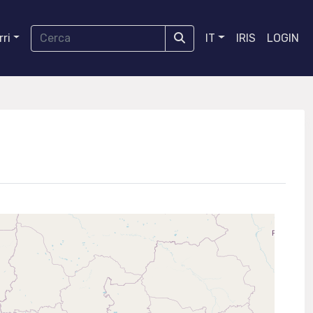
ri
IT
IRIS
LOGIN