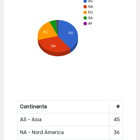
AS
NA
EU
SA
AF
EU
AS
NA
Continente
#
AS - Asia
45
NA - Nord America
36