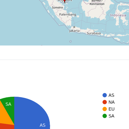
AS
NA
SA
EU
SA
AS