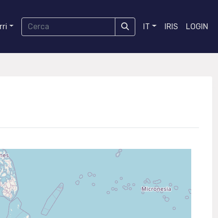
ri
IT
IRIS
LOGIN