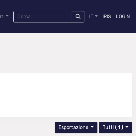
ri
IT
IRIS
LOGIN
Esportazione
Tutti ( 1 )