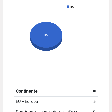
EU
EU
Continente
#
EU - Europa
3
Continente sconosciuto - Info sul
0