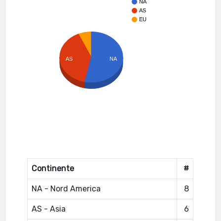
NA
AS
EU
NA
AS
Continente
#
NA - Nord America
8
AS - Asia
6