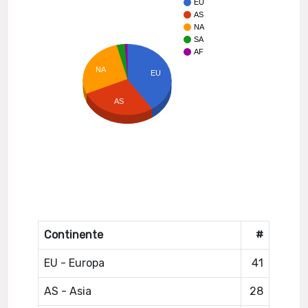
EU
AS
NA
SA
AF
NA
EU
AS
Continente
#
EU - Europa
41
AS - Asia
28