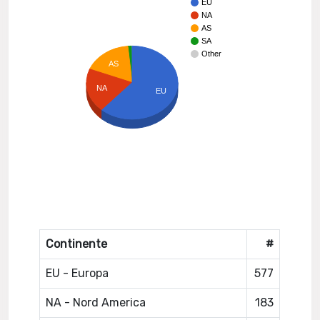
EU
NA
AS
SA
Other
AS
NA
EU
Continente
#
EU - Europa
577
NA - Nord America
183