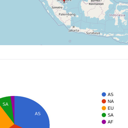
AS
NA
SA
EU
AS
SA
AF