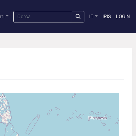
ri
IT
IRIS
LOGIN