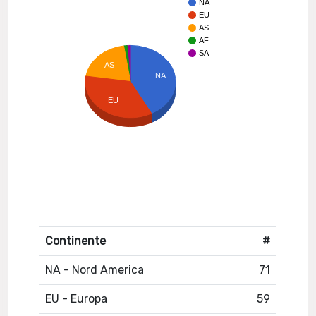
NA
EU
AS
AF
SA
AS
NA
EU
Continente
#
NA - Nord America
71
EU - Europa
59