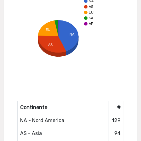
NA
AS
EU
SA
AF
EU
NA
AS
Continente
#
NA - Nord America
129
AS - Asia
94