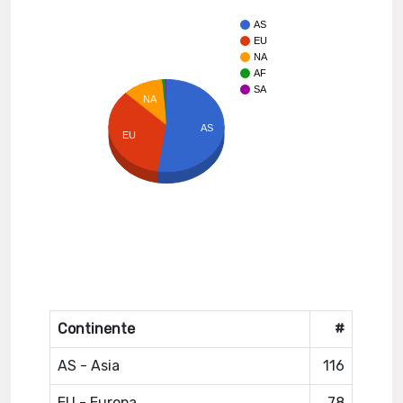
AS
EU
NA
AF
SA
NA
AS
EU
Continente
#
AS - Asia
116
EU - Europa
78