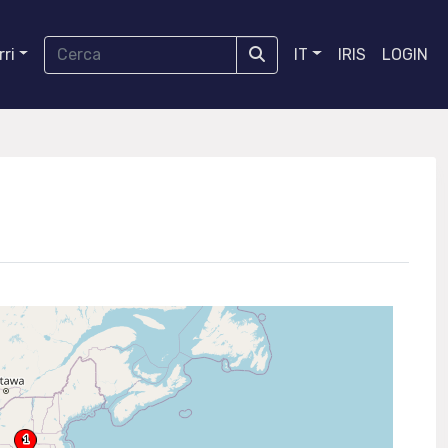
ri
IT
IRIS
LOGIN