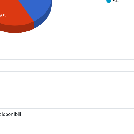
SA
AS
isponibili