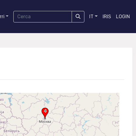
ri
IT
IRIS
LOGIN