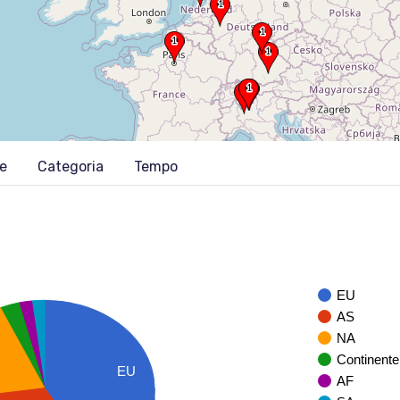
ne
Categoria
Tempo
EU
AS
NA
Continente
EU
AF