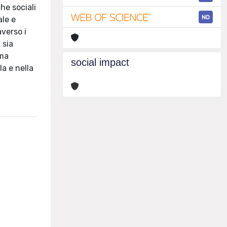
che sociali
ND
ale e
averso i
 sia
rma
social impact
la e nella