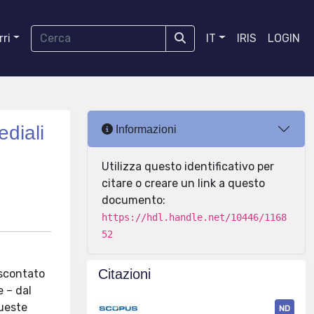
ri
IT
IRIS
LOGIN
diali
Informazioni
Utilizza questo identificativo per
citare o creare un link a questo
documento:
https://hdl.handle.net/10446/1168
52
Citazioni
 scontato
e – dal
queste
ND