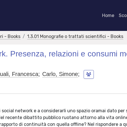
Home
Scor
bri - Books
1.3.01 Monografie o trattati scientifici - Books
k. Presenza, relazioni e consumi me
uali, Francesca
;
Carlo, Simone
;
 i social network e a considerarli uno spazio oramai dato per
el recente dibattito pubblico ruotano attorno alla vita onlin
o rapporto di continuità con quella offline? Nel rispondere a 